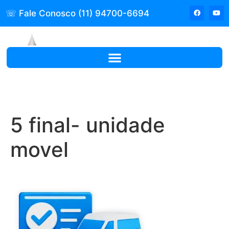
☏ Fale Conosco (11) 94700-6694
5 final- unidade
movel