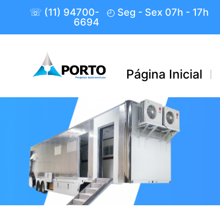
☏ (11) 94700-
◴ Seg - Sex 07h - 17h
6694
Página Inicial