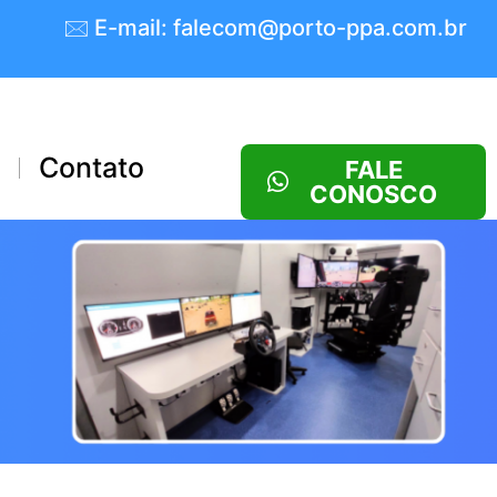
🖂 E-mail: falecom@porto-ppa.com.br
s
Contato
FALE
CONOSCO