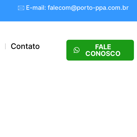
🖂 E-mail: falecom@porto-ppa.com.br
s
Contato
FALE
CONOSCO