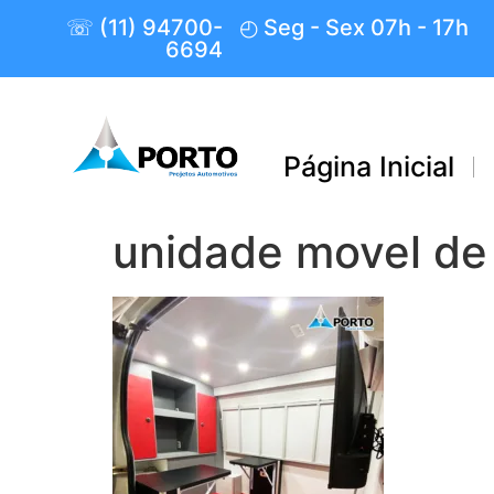
☏ (11) 94700-
◴ Seg - Sex 07h - 17h
6694
Página Inicial
unidade movel de