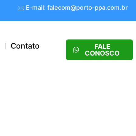
🖂 E-mail: falecom@porto-ppa.com.br
s
Contato
FALE
CONOSCO