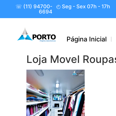
☏ (11) 94700-
◴ Seg - Sex 07h - 17h
6694
Página Inicial
Loja Movel Roupa