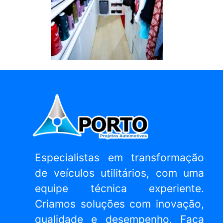
Especialistas em transformação
de veículos utilitários, com uma
equipe técnica experiente.
Criamos soluções com inovação,
qualidade e desempenho. Faça