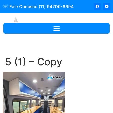
☏ Fale Conosco (11) 94700-6694
5 (1) – Copy