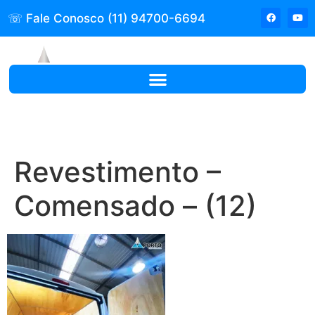
☏ Fale Conosco (11) 94700-6694
Revestimento –
Comensado – (12)